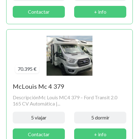
Contactar
+ info
70.395 €
McLouis Mc 4 379
DescripciónMc Louis MC4 379 – Ford Transit 2.0
165 CV Automática |...
5 viajar
5 dormir
Contactar
+ info