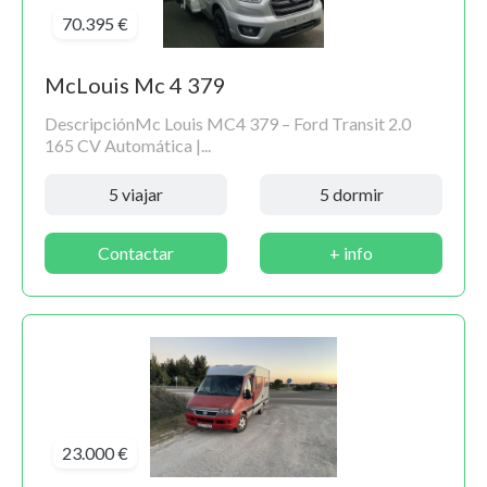
70.395 €
McLouis Mc 4 379
DescripciónMc Louis MC4 379 – Ford Transit 2.0
165 CV Automática |...
5 viajar
5 dormir
Contactar
+ info
23.000 €