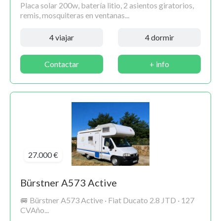
Placa solar 200w, batería litio, 2 asientos giratorios,
remis, mosquiteras en ventanas...
4 viajar
4 dormir
Contactar
+ info
27.000 €
Bürstner A573 Active
🚐 Bürstner A573 Active · Fiat Ducato 2.8 JTD · 127
CVAño...