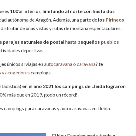
ue es
100% interior, limitando al norte con hasta dos
idad autónoma de Aragón. Además, una parte de
los
Pirineos
disfrutar de unas vistas y rutas de montaña espectaculares.
de
parajes naturales de postal
hasta
pequeños
pueblos
ctividades deportivas.
jes únicos si viajas en
autocaravana o caravana
? te
 y acogedores
campings.
stadística)
en el año 2021 los campings de Lleida lograron
30% más que en 2019, ¡todo un récord!
es campings para caravanas y autocaravanas en Lleida.
El Nou Camping está situado
al