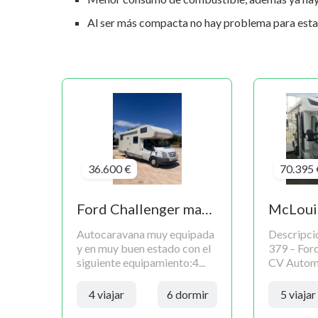
Al ser más compacta no hay problema para esta
36.600 €
70.395 
Ford Challenger mageo
McLoui
Autocaravana muy equipada
Descripc
y en muy buen estado con el
379 – Ford
siguiente equipamiento:4...
CV Automát
4 viajar
6 dormir
5 viajar