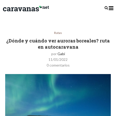
Rutas
¿Dónde y cuándo ver auroras boreales? ruta
en autocaravana
por
Gabi
11/01/2022
0 comentarios