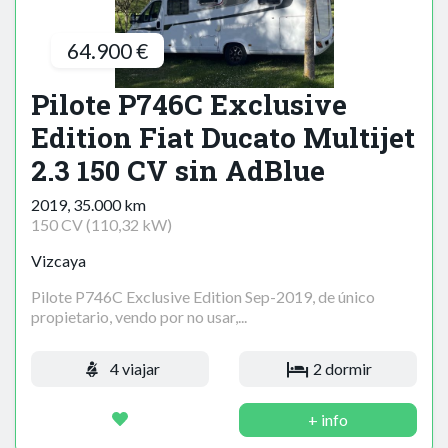
64.900 €
Pilote P746C Exclusive
Edition Fiat Ducato Multijet
2.3 150 CV sin AdBlue
2019, 35.000 km
150 CV (110,32 kW)
Vizcaya
Pilote P746C Exclusive Edition Sep-2019, de único
propietario, vendo por no usar,...
4 viajar
2 dormir
+ info