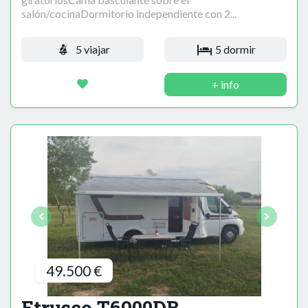
salón/cocinaDormitorio independiente con 2...
5 viajar
5 dormir
+ info
49.500 €
Etrusco T6900DB