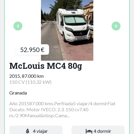
52.950 €
McLouis MC4 80g
2015, 87.000 km
150 CV (110,32 kW)
Granada
Año 201587.000 kms.Perfilada5 viajar/4 dormirFiat
Ducato. Motor IVECO. 2.3. 150 cv7.40
m./2.90Manual&nbsp;Cama...
4 viajar
4 dormir