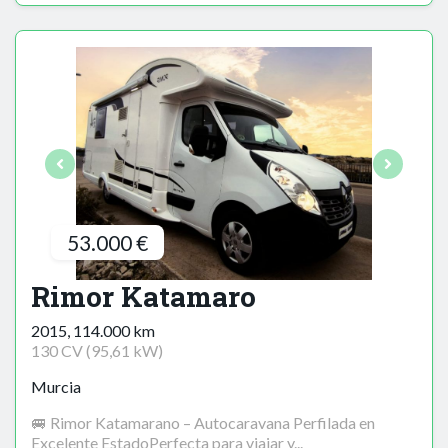
53.000 €
Rimor Katamaro
2015, 114.000 km
130 CV (95,61 kW)
Murcia
🚐 Rimor Katamarano – Autocaravana Perfilada en
Excelente EstadoPerfecta para viajar y...