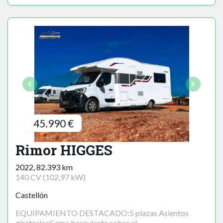
45.990 €
Rimor HIGGES
2022, 82.393 km
140 CV (102,97 kW)
Castellón
EQUIPAMIENTO DESTACADO:5 plazas Asientos
giratoriosCama basculante sobre el