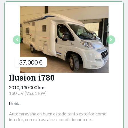
37.000 €
Ilusion i780
2010, 130.000 km
130 CV (95,61 kW)
Lleida
Autocaravana en buen estado tanto exterior como
interior, con extras: aire-acondicionado de...