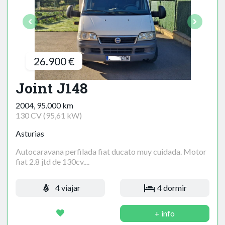
26.900 €
Joint J148
2004, 95.000 km
130 CV (95,61 kW)
Asturias
Autocaravana perfilada fiat ducato muy cuidada. Motor
fiat 2.8 jtd de 130cv....
4 viajar
4 dormir
+ info