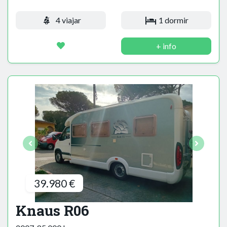
4 viajar
1 dormir
+ info
39.980 €
Knaus R06