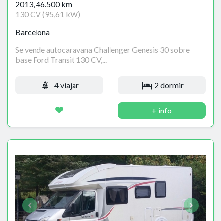
2013, 46.500 km
130 CV (95,61 kW)
Barcelona
Se vende autocaravana Challenger Genesis 30 sobre
base Ford Transit 130 CV,...
4 viajar
2 dormir
+ info