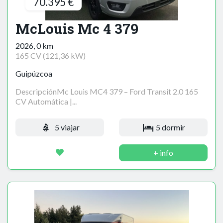
70.395 €
McLouis Mc 4 379
2026, 0 km
165 CV (121,36 kW)
Guipúzcoa
DescripciónMc Louis MC4 379 – Ford Transit 2.0 165
CV Automática |...
5 viajar
5 dormir
+ info