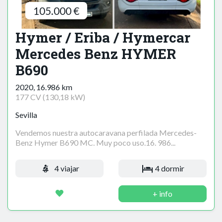
105.000 €
Hymer / Eriba / Hymercar
Mercedes Benz HYMER
B690
2020, 16.986 km
177 CV (130,18 kW)
Sevilla
Vendemos nuestra autocaravana perfilada Mercedes-
Benz Hymer B690 MC. Muy poco uso.16. 986...
4 viajar
4 dormir
+ info