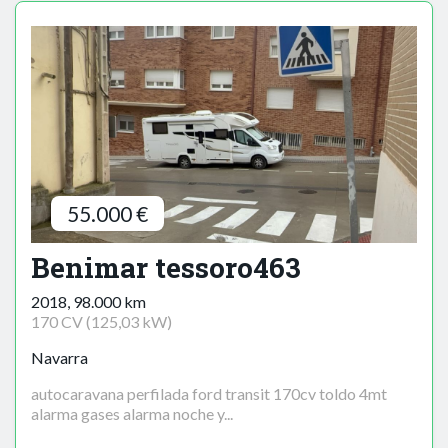
55.000 €
Benimar tessoro463
2018, 98.000 km
170 CV (125,03 kW)
Navarra
autocaravana perfilada ford transit 170cv toldo 4mt
alarma gases alarma noche y...