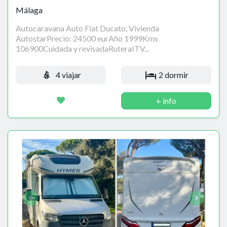
Málaga
Autocaravana Auto Fiat Ducato, Vivienda
AutostarPrecio: 24500 eurAño 1999Kms
106900Cuidada y revisadaRuteraITV...
4 viajar
2 dormir
+ info