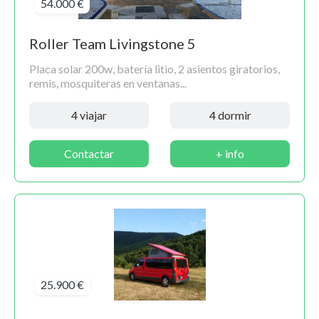
54.000 €
Roller Team Livingstone 5
Placa solar 200w, batería litio, 2 asientos giratorios,
remis, mosquiteras en ventanas...
4 viajar
4 dormir
Contactar
+ info
25.900 €