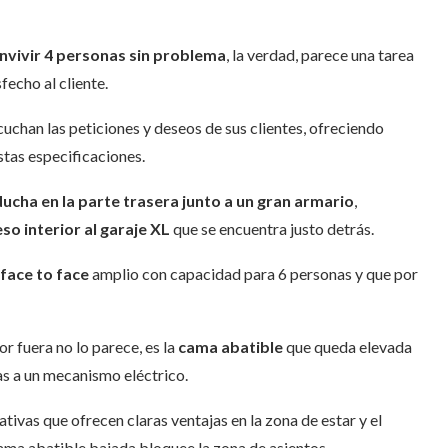
vivir 4 personas sin problema
, la verdad, parece una tarea
echo al cliente.
uchan las peticiones y deseos de sus clientes, ofreciendo
stas especificaciones.
ducha en la parte trasera junto a un gran armario
,
so interior al garaje
XL
que se encuentra justo detrás.
 face to face
amplio con capacidad para 6 personas y que por
r fuera no lo parece, es la
cama abatible
que queda elevada
as a un mecanismo eléctrico.
tivas que ofrecen claras ventajas en la zona de estar y el
ama abatible bajada bloquee la zona de asientos.