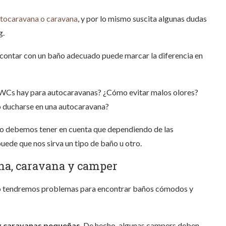
tocaravana o caravana
, y por lo mismo suscita algunas dudas
g.
s, contar con un baño adecuado puede marcar la diferencia en
y WCs hay para autocaravanas? ¿Cómo evitar malos olores?
 ducharse en una autocaravana?
ro debemos tener en cuenta que dependiendo de las
ede que nos sirva un tipo de baño u otro.
na, caravana y camper
 no tendremos problemas para encontrar baños cómodos y
 y caravanas pequeñas
. De hecho, algunas campers deben