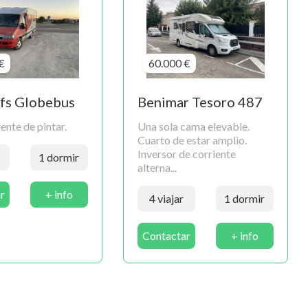
€
60.000 €
fs Globebus
Benimar Tesoro 487
ente de pintar.
Una sola cama elevable.
Cuarto de estar amplio.
Inversor de corriente
1 dormir
alterna...
r
+ info
4 viajar
1 dormir
Contactar
+ info