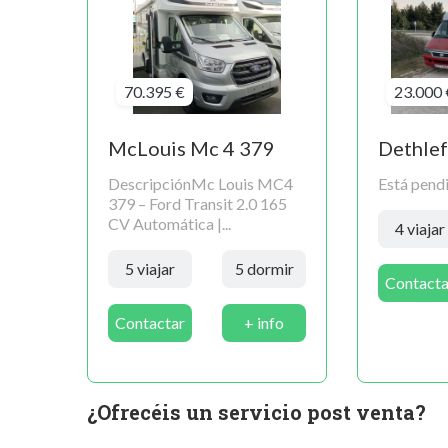
70.395 €
23.000 
McLouis Mc 4 379
Dethlef
DescripciónMc Louis MC4
Está pendi
379 – Ford Transit 2.0 165
CV Automática |...
4 viajar
5 viajar
5 dormir
Contacta
Contactar
+ info
¿Ofrecéis un servicio post venta?