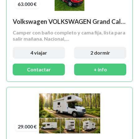
63.000 €
Volkswagen VOLKSWAGEN Grand California 600 2.0 TDI EU6 FWD 130kW 177CV Aut. 4p.
Camper con baño completo y cama fija, lista para
salir mañana. Nacional,...
4 viajar
2 dormir
Contactar
+ info
29.000 €