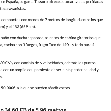
s en España, su gama Tessoro ofrece autocaravanas perfiladas
utocaravanistas.
 compactos con menos de 7 metros de longitud, entre los que
m) y el 483 (659 cm).
 baño con ducha separada, asientos de cabina giratorios que
, cocina con 3 fuegos, frigorífico de 140 L y todo para 4
130 CV y con cambio de 6 velocidades, además l
os puntos
a con un amplio equipamiento de serie, sin perder calidad y
s.
e
50.000€
, a la que se pueden añadir extras.
o M 60 FB de 5,96 metros