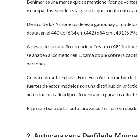
Benimar es una marca que se mantiene líder de venta
y compactas, siendo esta gama la que triunfa entre a
Dentro de los 9 modelos de esta gama, hay 5 modelos
destacan el 440 up (634 cm),442 (694 cm), 481 (599 c
A pesar de su tamaño el modelo
Tessoro 481
incluye
se añaden al comedor en L, cama doble sobre la cabina
personas.
Construida sobre chasis Ford Euro 6d con motor de 
fuertes de estos modelos son una distribución práctic
una relación calidad/precio ventajosa para sus cliente
El precio base de las autocaravanas Tessoro va desd
2. Autocaravana Perfilada Moove