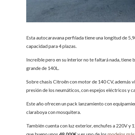
Esta autocaravana perfilada tiene una longitud de 5,
capacidad para 4 plazas.
Increíble pero en su interior no te faltará nada, tien
grande de 140L.
Sobre chasis Citroën con motor de 140 CV, además vie
presión de los neumáticos, con espejos eléctricos y c
Este año ofrecen un pack lanzamiento con equipamient
claraboya con mosquitera.
También cuenta con luz exterior, enchufes a 220V y 
que bueno unos
48.000€
y es uno de los
modelos más 