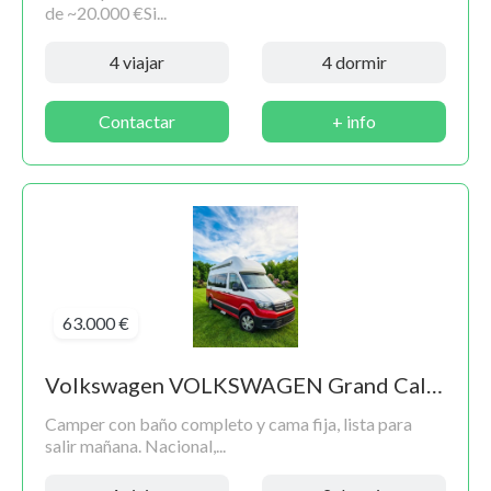
de ~20.000 €Si...
4 viajar
4 dormir
Contactar
+ info
63.000 €
Volkswagen VOLKSWAGEN Grand California 600 2.0 TDI EU6 FWD 130kW 177CV Aut. 4p.
Camper con baño completo y cama fija, lista para
salir mañana. Nacional,...