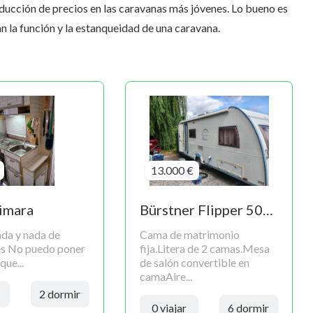
ducción de precios en las caravanas más jóvenes. Lo bueno es
an la función y la estanqueidad de una caravana.
13.000 €
imara
Bürstner Flipper 500tk
da y nada de
Cama de matrimonio
s No puedo poner
fija.Litera de 2 camas.Mesa
que...
de salón convertible en
camaAire...
2 dormir
0 viajar
6 dormir