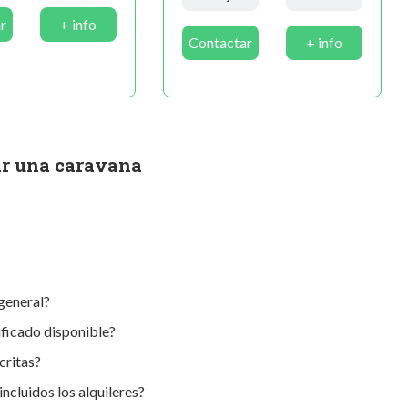
r
+ info
Contactar
+ info
ar una caravana
general?
ificado disponible?
critas?
ncluidos los alquileres?