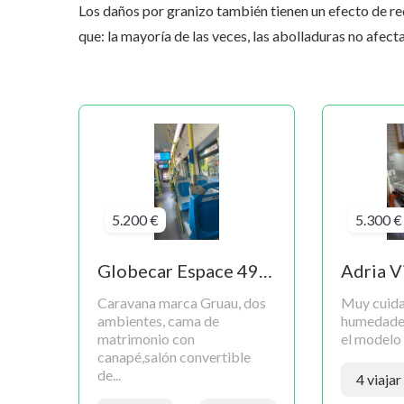
Los daños por granizo también tienen un efecto de re
que: la mayoría de las veces, las abolladuras no afect
5.200 €
5.300 €
Globecar Espace 49 CE
Adria V
Caravana marca Gruau, dos
Muy cuida
ambientes, cama de
humedade
matrimonio con
el modelo 
canapé,salón convertible
de...
4 viajar