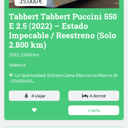
35.000 €
Tabbert Tabbert Puccini 550
E 2.5 (2022) – Estado
Impecable / Reestreno (Solo
2.800 km)
2022, 2.800 km
Valencia
🌟 La Oportunidad: Estrena Gama Alta con un Ahorro de
~20.000 €Si...
4 viajar
4 dormir
+ info