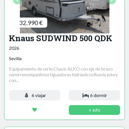
32.990 €
Knaus SUDWIND 500 QDK
2026
Sevilla
Equipamiento de serie:Chasis ALKO con eje de brazo
semirremolqueAmortiguadores hidráulicosRueda jokey
con...
6 viajar
6 dormir
+ info