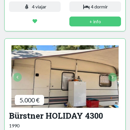
4 viajar
4 dormir
+ info
5.000 €
Bürstner HOLIDAY 4300
1990