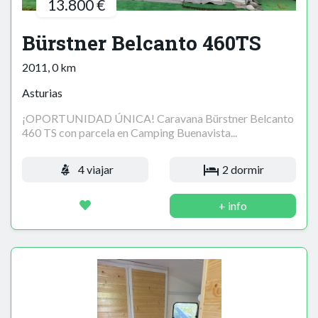
13.800 €
Bürstner Belcanto 460TS
2011, 0 km
Asturias
¡OPORTUNIDAD ÚNICA! Caravana Bürstner Belcanto
460 TS con parcela en Camping Buenavista...
4 viajar
2 dormir
+ info