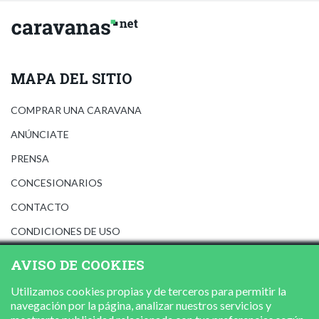
MAPA DEL SITIO
COMPRAR UNA CARAVANA
ANÚNCIATE
PRENSA
CONCESIONARIOS
CONTACTO
CONDICIONES DE USO
AVISO LEGAL
AVISO DE COOKIES
POLÍTICA DE PRIVACIDAD
Utilizamos cookies propias y de terceros para permitir la
POLÍTICA DE COOKIES
navegación por la página, analizar nuestros servicios y