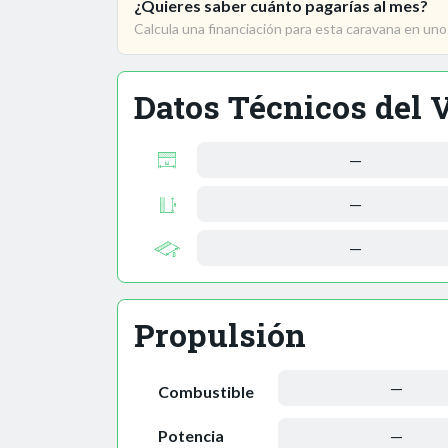
¿Quieres saber cuánto pagarías al mes?
Calcula una financiación para esta caravana en un
Datos Técnicos del 
—
—
—
Propulsión
—
Combustible
Potencia
—