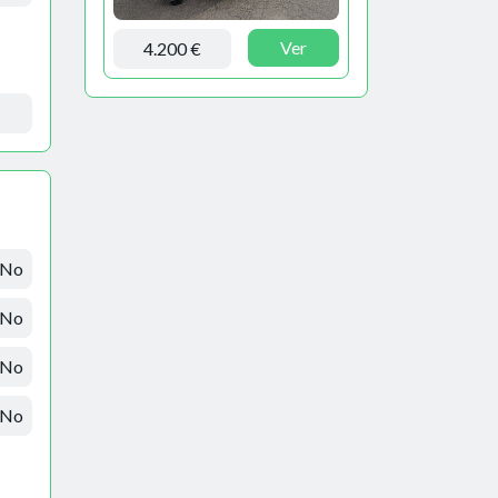
Ver
4.200 €
No
No
No
No