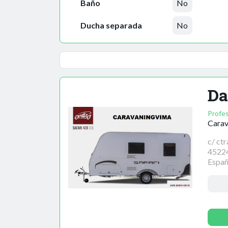
Baño
No
Ducha separada
No
Da
Profes
Cara
c/ ctr
45224
Espa