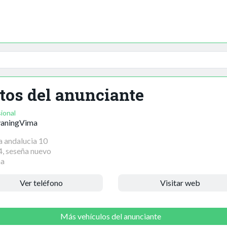
tos del anunciante
ional
vaningVima
a andalucia 10
, seseña nuevo
ña
Ver teléfono
Visitar web
Más vehículos del anunciante