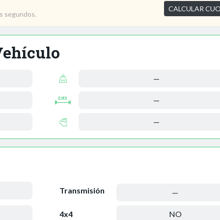
CALCULAR CU
os segundos.
Vehículo
—
—
—
Transmisión
—
4x4
NO