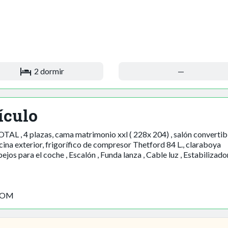
2 dormir
—
ículo
L , 4 plazas, cama matrimonio xxl ( 228x 204) , salón convertib
ina exterior, frigorífico de compresor Thetford 84 L., claraboya
os para el coche , Escalón , Funda lanza , Cable luz , Estabilizado
COM