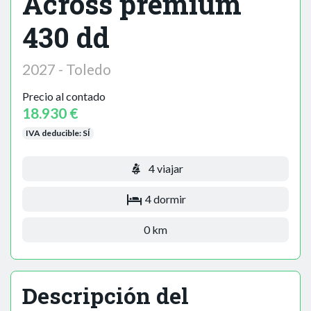
Across premium
430 dd
2027 - Toledo
Precio al contado
18.930 €
IVA deducible:
SÍ
4 viajar
4 dormir
0 km
Descripción del