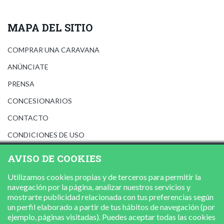
MAPA DEL SITIO
COMPRAR UNA CARAVANA
ANÚNCIATE
PRENSA
CONCESIONARIOS
CONTACTO
CONDICIONES DE USO
AVISO LEGAL
AVISO DE COOKIES
POLÍTICA DE PRIVACIDAD
Utilizamos cookies propias y de terceros para permitir la
POLÍTICA DE COOKIES
navegación por la página, analizar nuestros servicios y
mostrarte publicidad relacionada con tus preferencias según
un perfil elaborado a partir de tus hábitos de navegación (por
ejemplo, páginas visitadas). Puedes aceptar todas las cookies