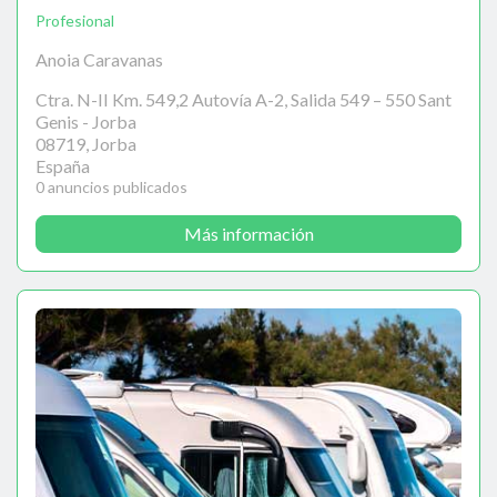
Profesional
Anoia Caravanas
Ctra. N-II Km. 549,2 Autovía A-2, Salida 549 – 550 Sant
Genis - Jorba
08719, Jorba
España
0 anuncios publicados
Más información