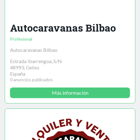
Autocaravanas Bilbao
Profesional
Autocaravanas Bilbao
Estrada Ibarrengoa, S/N
48993, Getxo
España
0 anuncios publicados
Más información