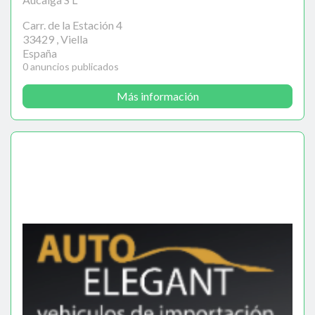
Carr. de la Estación 4
33429 , Viella
España
0 anuncios publicados
Más información