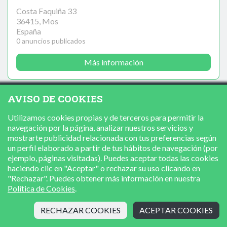
Costa Faquiña 33
36415, Mos
España
0 anuncios publicados
Más información
AVISO DE COOKIES
Utilizamos cookies propias y de terceros para permitir la
navegación por la página, analizar nuestros servicios y
mostrarte publicidad relacionada con tus preferencias según
un perfil elaborado a partir de tus hábitos de navegación (por
ejemplo, páginas visitadas). Puedes aceptar todas las cookies
haciendo clic en "Aceptar" o rechazar su uso clicando en
"Rechazar". Puedes obtener más información en nuestra
Política de Cookies
.
RECHAZAR COOKIES
ACEPTAR COOKIES