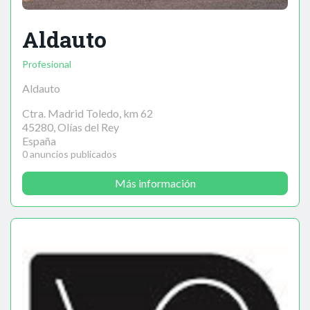
Aldauto
Profesional
Aldauto
Ctra. Madrid Toledo, km 62
45280, Olías del Rey
España
0 anuncios publicados
Más información