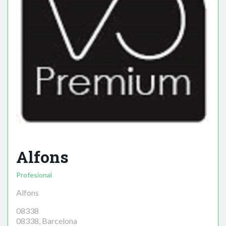
Alfons
Profesional
Alfons
08338
08338, Barcelona