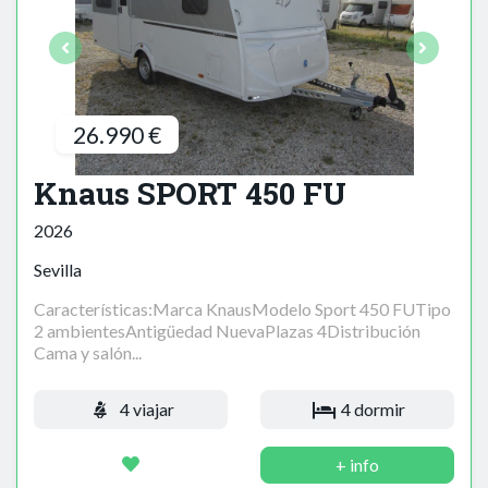
26.990 €
Knaus SPORT 450 FU
2026
Sevilla
Características:Marca KnausModelo Sport 450 FUTipo
2 ambientesAntigüedad NuevaPlazas 4Distribución
Cama y salón...
4 viajar
4 dormir
+ info