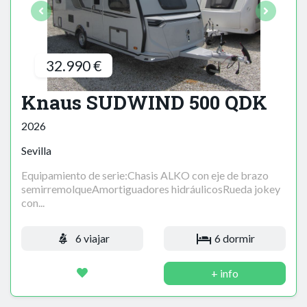
32.990 €
Knaus SUDWIND 500 QDK
2026
Sevilla
Equipamiento de serie:Chasis ALKO con eje de brazo
semirremolqueAmortiguadores hidráulicosRueda jokey
con...
6 viajar
6 dormir
+ info