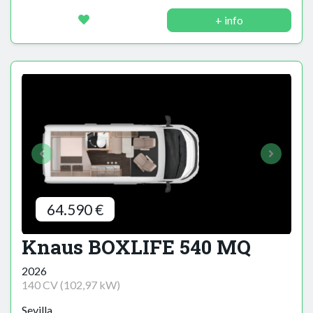
+ info
64.590 €
Knaus BOXLIFE 540 MQ
2026
140 CV (102,97 kW)
Sevilla