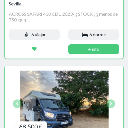
Sevilla
ACROSS SAFARI 430 CDL, 2023-¡¡ STOCK ¡¡¡ menos de
750 kg ¡¡¡...
6 viajar
6 dormir
+ info
68.500 €