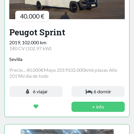
40.000 €
Peugot Sprint
2019, 102.000 km
140 CV (102,97 kW)
Sevilla
Precio... 40.000€Mayo 2019102.000km6 plazas Año
2019Al dia de todo
6 viajar
6 dormir
+ info