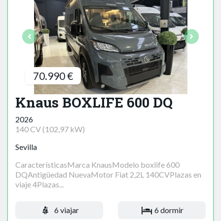
70.990 €
Knaus BOXLIFE 600 DQ
2026
140 CV (102,97 kW)
Sevilla
CaracterísticasMarca KnausModelo boxlife 600
DQAntigüedad NuevaMotor Fiat 2,2L 140CVPlazas en
viaje 4Plazas...
6 viajar
6 dormir