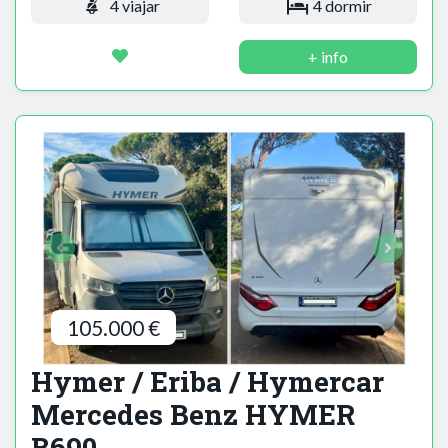
4 viajar
4 dormir
+ info
105.000 €
Hymer / Eriba / Hymercar
Mercedes Benz HYMER
B690