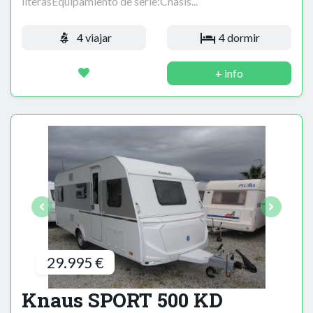
literasEquipamiento de serie:Chasis...
4 viajar
4 dormir
+ info
29.995 €
Knaus SPORT 500 KD