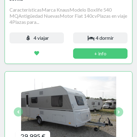
CaracterísticasMarca KnausModelo Boxlife 540
MQAntigüedad NuevasMotor Fiat 140cvPlazas en viaje
4Plazas para...
4 viajar
4 dormir
+ info
29.995 €