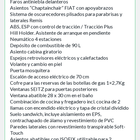
Faros antiniebla delanteros
Asientos “Chaptainchair” FIAT con apoyabrazos
Sistema de oscurecedores plisados para parabrisas y
laterales Remis
ABS, ESP con control de tracción / Tracción Plus
Hill Holder. Asistente de arranque en pendiente
Neumático 4 estaciones
Depósito de combustible de 90 L
Asiento cabina giratorio
Espejos retrovisores eléctricos y calefactados
Volante y cambio en piel
Puerta mosquitera
Escalón de acceso eléctrico de 70 cm
Cofre para las reservas de las botellas de gas 1×2,7Kg
Ventanas SEITZ para puertas posteriores
Ventana abatible 28 x 30 cm en el baño
Combinación de cocina y fregadero incl. cocina de 2
llamas con encendido eléctrico y tapa de cristal dividido
Suelo sandwich, incluye aislamiento en EPS,
contrachapado de álamo y revestimiento de PVC
Paredes laterales con revestimiento transpirable Soft-
Touch
Asientos abatibles con ISOFIX, utilizable para 2