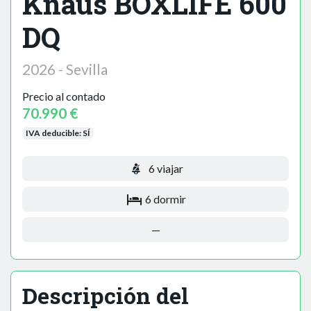
Knaus BOXLIFE 600
DQ
2026 - Sevilla
Precio al contado
70.990 €
IVA deducible:
SÍ
6 viajar
6 dormir
—
Descripción del