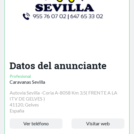
Datos del anunciante
Profesional
Caravanas Sevilla
Autovia Sevilla -Coria A-8058 Km 3.5( FRENTE A LA
ITV DE GELVES )
41120, Gelves
España
Ver teléfono
Visitar web