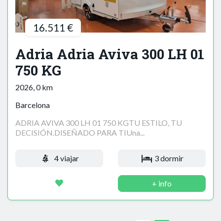
16.511 €
Adria Adria Aviva 300 LH 01
750 KG
2026, 0 km
Barcelona
ADRIA AVIVA 300 LH 01 750 KGTU ESTILO, TU
DECISIÓN.DISEÑADO PARA TIUna...
4 viajar
3 dormir
+ info