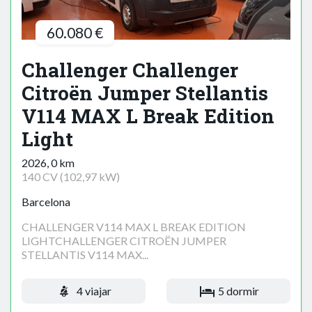
60.080 €
Challenger Challenger
Citroën Jumper Stellantis
V114 MAX L Break Edition
Light
2026, 0 km
140 CV (102,97 kW)
Barcelona
CHALLENGER V114 MAX L BREAK EDITION
LIGHTCHALLENGER CITROËN JUMPER
STELLANTIS V114 MAX...
4 viajar
5 dormir