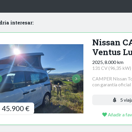
dría interesar:
Nissan C
Ventus L
2025, 8.000 km
131 CV (96,35 kW)
CAMPER Nissan Tow
con garantía oficial
5 viaj
45.900 €
Añadir a fav