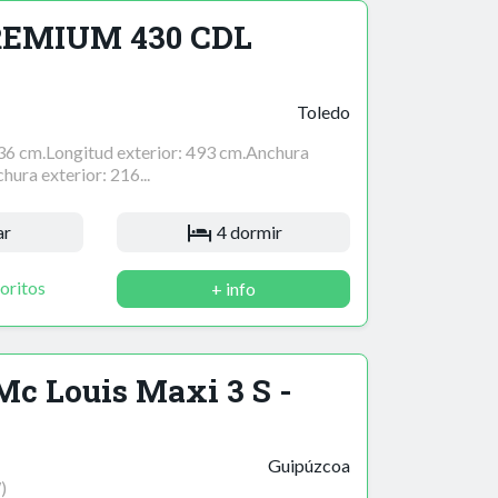
REMIUM 430 CDL
Toledo
436 cm.Longitud exterior: 493 cm.Anchura
hura exterior: 216...
ar
4 dormir
oritos
+ info
c Louis Maxi 3 S -
Guipúzcoa
)