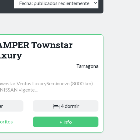
AMPER Townstar
uxury
Tarragona
nstar Ventus LuxurySeminuevo (8000 km)
 NISSAN vigente...
ar
4 dormir
oritos
+ info