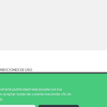
NDICIONES DE USO
ISO LEGAL
LÍTICA DE PRIVACIDAD
LÍTICA DE COOKIES
ostrarte publicidad relacionada con tus
es aceptar todas las cookies haciendo clic en
es
.