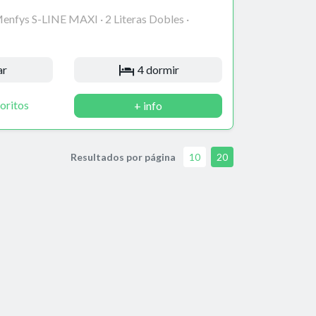
nfys S-LINE MAXI · 2 Literas Dobles ·
ar
4 dormir
oritos
+ info
Resultados por página
10
20