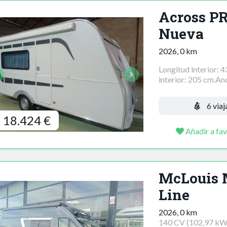
Across P
Nueva
2026, 0 km
Longitud interior: 
interior: 205 cm.Anc
6 viaj
18.424 €
Añadir a fav
McLouis M
Line
2026, 0 km
140 CV (102,97 kW