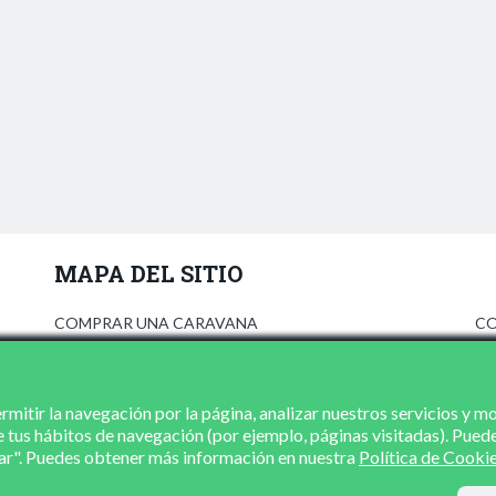
MAPA DEL SITIO
COMPRAR UNA CARAVANA
CO
ANÚNCIATE
AV
PRENSA
PO
CONCESIONARIOS
PO
mitir la navegación por la página, analizar nuestros servicios y m
e tus hábitos de navegación (por ejemplo, páginas visitadas). Pued
CONTACTO
zar". Puedes obtener más información en nuestra
Política de Cooki