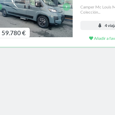
Camper Mc Louis Me
Colección...
4 viaj
59.780 €
Añadir a fav