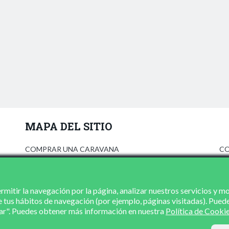
MAPA DEL SITIO
COMPRAR UNA CARAVANA
CO
ANÚNCIATE
AV
PRENSA
PO
CONCESIONARIOS
PO
mitir la navegación por la página, analizar nuestros servicios y m
e tus hábitos de navegación (por ejemplo, páginas visitadas). Pued
CONTACTO
zar". Puedes obtener más información en nuestra
Política de Cooki