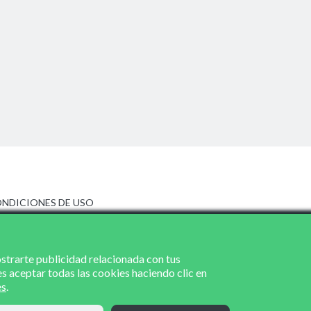
NDICIONES DE USO
ISO LEGAL
LÍTICA DE PRIVACIDAD
LÍTICA DE COOKIES
ostrarte publicidad relacionada con tus
es aceptar todas las cookies haciendo clic en
es
.