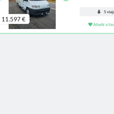
5 viaj
11.597 €
Añadir a fav