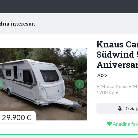
dría interesar:
Knaus Ca
Südwind 
Aniversar
2022
• Marca Knaus• Mo
1700 Kg.•...
0 viaj
29.900 €
Añadir a fav