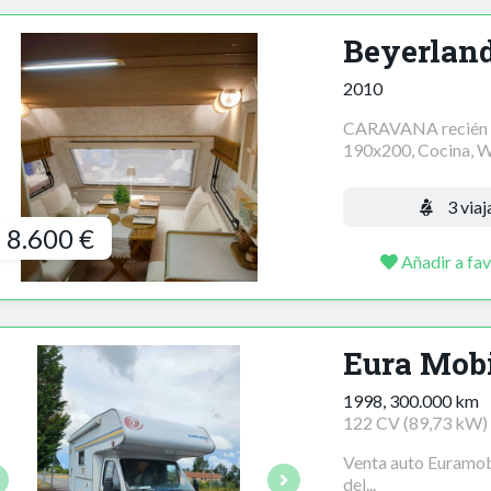
Beyerlan
2010
CARAVANA recién r
190x200, Cocina, W
3 viaj
8.600 €
Añadir a fav
Eura Mobi
1998, 300.000 km
122 CV (89,73 kW)
Venta auto Euramobi
del...