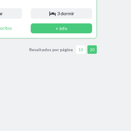
ar
3 dormir
oritos
+ info
Resultados por página
10
20