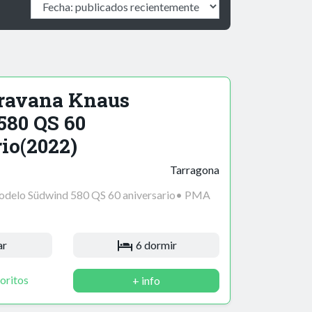
ravana Knaus
580 QS 60
io(2022)
Tarragona
delo Südwind 580 QS 60 aniversario• PMA
ar
6 dormir
oritos
+ info