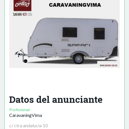
Datos del anunciante
Profesional
CaravaningVima
c/ ctra andalucia 10