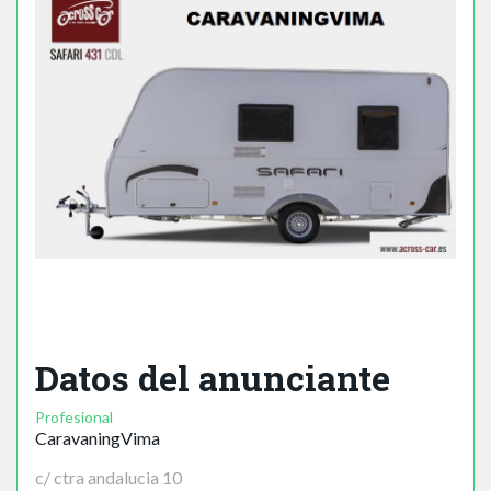
Datos del anunciante
Profesional
CaravaningVima
c/ ctra andalucia 10