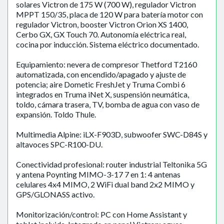
solares Victron de 175 W (700 W), regulador Victron
MPPT 150/35, placa de 120 W para batería motor con
regulador Victron, booster Victron Orion XS 1400,
Cerbo GX, GX Touch 70. Autonomía eléctrica real,
cocina por inducción. Sistema eléctrico documentado.
Equipamiento: nevera de compresor Thetford T2160
automatizada, con encendido/apagado y ajuste de
potencia; aire Dometic FreshJet y Truma Combi 6
integrados en Truma iNet X, suspensión neumática,
toldo, cámara trasera, TV, bomba de agua con vaso de
expansión. Toldo Thule.
Multimedia Alpine: iLX-F903D, subwoofer SWC-D84S y
altavoces SPC-R100-DU.
Conectividad profesional: router industrial Teltonika 5G
y antena Poynting MIMO-3-17 7 en 1: 4 antenas
celulares 4x4 MIMO, 2 WiFi dual band 2x2 MIMO y
GPS/GLONASS activo.
Monitorización/control: PC con Home Assistant y