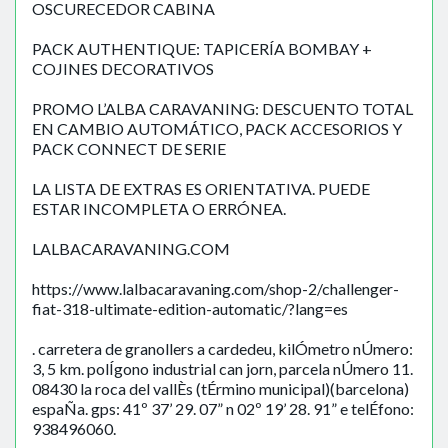
OSCURECEDOR CABINA
PACK AUTHENTIQUE: TAPICERÍA BOMBAY +
COJINES DECORATIVOS
PROMO L’ALBA CARAVANING: DESCUENTO TOTAL
EN CAMBIO AUTOMÁTICO, PACK ACCESORIOS Y
PACK CONNECT DE SERIE
LA LISTA DE EXTRAS ES ORIENTATIVA. PUEDE
ESTAR INCOMPLETA O ERRÓNEA.
LALBACARAVANING.COM
https://www.lalbacaravaning.com/shop-2/challenger-
fiat-318-ultimate-edition-automatic/?lang=es
. carretera de granollers a cardedeu, kilÓmetro nÚmero:
3, 5 km. polÍgono industrial can jorn, parcela nÚmero 11.
08430 la roca del vallÈs (tÉrmino municipal)(barcelona)
espaÑa. gps: 41º 37’ 29. 07” n 02º 19’ 28. 91” e telÉfono:
938496060.