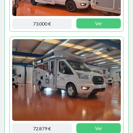
Ver
73.000 €
Ver
72.879 €