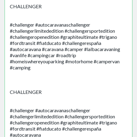
CHALLENGER
#challenger #autocaravanaschallenger
#challengerlimitededition #challengersportedition
#challengeropenedition #graphiteultimate #trigano
#fordtransit #fiatducato #challengerespaña
#autocaravana #caravana #camper #lalbacaravaning
#vanlife #campingcar #roadtrip
#homeiswhereyouparking #motorhome #campervan
#camping
CHALLENGER
#challenger #autocaravanaschallenger
#challengerlimitededition #challengersportedition
#challengeropenedition #graphiteultimate #trigano
#fordtransit #fiatducato #challengerespaña
#autocaravana