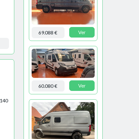
Ver
69.088 €
Ver
60.080 €
 140