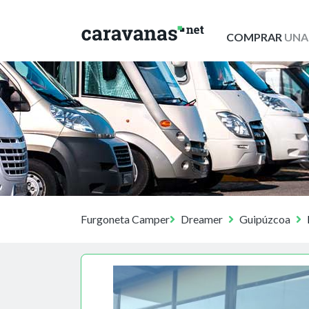
COMPRAR
UNA
Furgoneta Camper
Dreamer
Guipúzcoa