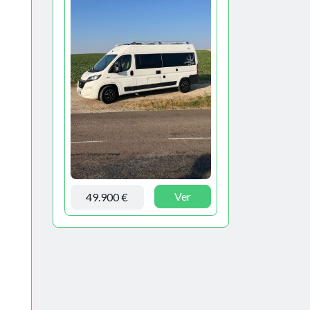
Ver
49.900 €