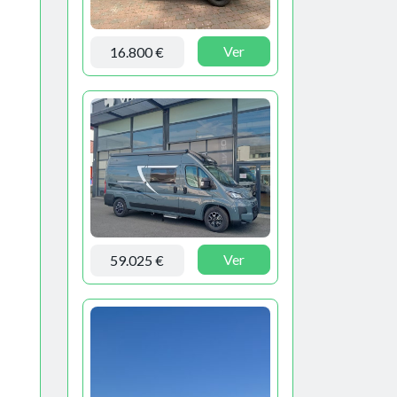
Ver
16.800 €
Ver
59.025 €