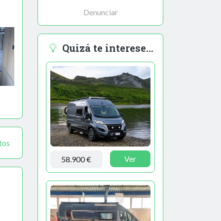
Denunciar
Quizá te interese...
tos
Ver
58.900 €