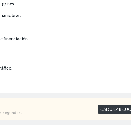
 grises.
maniobrar.
e financiación
ráfico.
CALCULAR CU
os segundos.