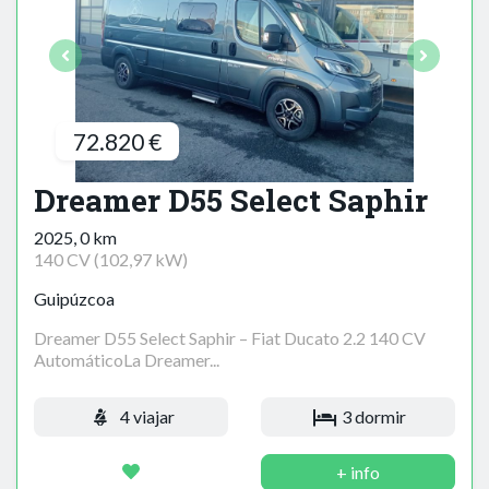
72.820 €
Dreamer D55 Select Saphir
2025, 0 km
140 CV (102,97 kW)
Guipúzcoa
Dreamer D55 Select Saphir – Fiat Ducato 2.2 140 CV
AutomáticoLa Dreamer...
4 viajar
3 dormir
+ info