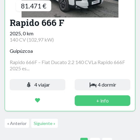
81.471 €
Rapido 666 F
2025, 0 km
140 CV (102,97 kW)
Guipúzcoa
Rapido 666F – Fiat Ducato 2.2 140 CVLa Rapido 666F
2025 es...
4 viajar
4 dormir
+ info
« Anterior
Siguiente »