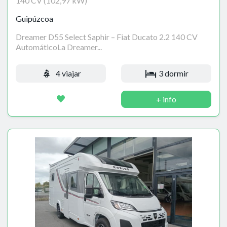
140 CV (102,97 kW)
Guipúzcoa
Dreamer D55 Select Saphir – Fiat Ducato 2.2 140 CV
AutomáticoLa Dreamer...
4 viajar
3 dormir
+ info