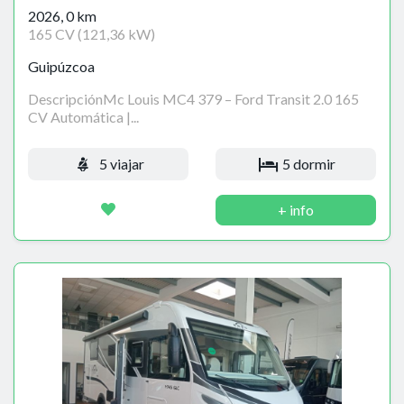
2026, 0 km
165 CV (121,36 kW)
Guipúzcoa
DescripciónMc Louis MC4 379 – Ford Transit 2.0 165
CV Automática |...
5 viajar
5 dormir
+ info