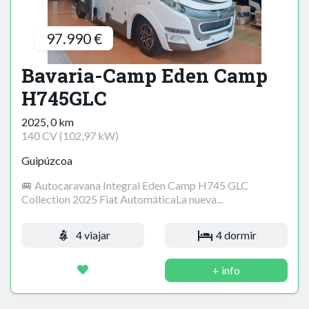
97.990 €
Bavaria-Camp Eden Camp
H745GLC
2025, 0 km
140 CV (102,97 kW)
Guipúzcoa
🚐 Autocaravana Integral Eden Camp H745 GLC
Collection 2025 Fiat AutomáticaLa nueva...
4 viajar
4 dormir
+ info