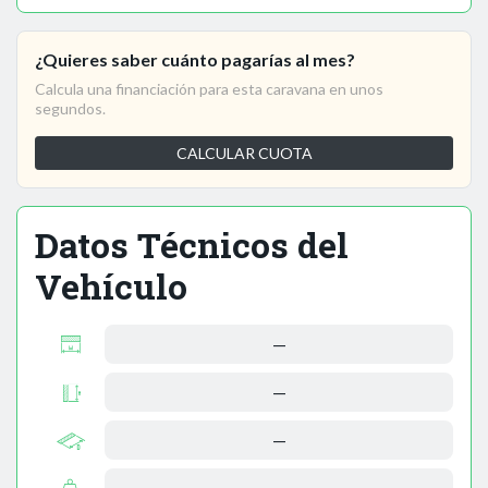
¿Quieres saber cuánto pagarías al mes?
Calcula una financiación para esta caravana en unos
segundos.
CALCULAR CUOTA
Datos Técnicos del
Vehículo
—
—
—
—