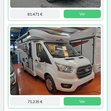
Ver
81.471 €
Ver
71.235 €