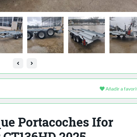
Añadir a favori
e Portacoches Ifor
r CT136HD 2025