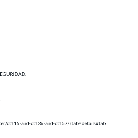
SEGURIDAD.
.
rter/ct115-and-ct136-and-ct157/?tab=details#tab