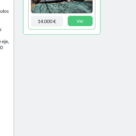
culos
Ver
14.000 €
s
eje,
00