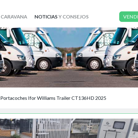
 CARAVANA
NOTICIAS
Y CONSEJOS
VEND
Portacoches Ifor Williams Trailer CT136HD 2025