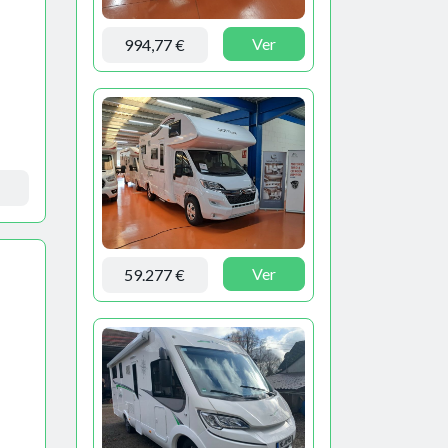
Ver
994,77 €
Ver
59.277 €