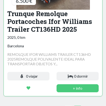
6.500 €
Trunque Remolque
Portacoches Ifor Williams
Trailer CT136HD 2025
2025, 0 km
Barcelona
REMOLQUE IFOR WILLIAMS TRAILER CT136HD
2025REMOLQUE POLIVALENTE IDEAL PARA
TRANSPORTAR OBJETOS Y...
0 viajar
0 dormir
+ info