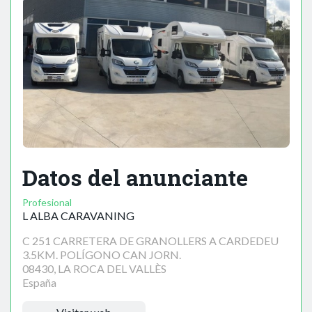
Datos del anunciante
Profesional
L ALBA CARAVANING
C 251 CARRETERA DE GRANOLLERS A CARDEDEU
3.5KM. POLÍGONO CAN JORN.
08430, LA ROCA DEL VALLÈS
España