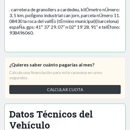
. carretera de granollers a cardedeu, kilÓmetro nÚmero:
3, 5 km. polÍgono industrial can jorn, parcela nÚmero 11.
08430 la roca del vallÈs (tÉrmino municipal)(barcelona)
espaÑa. gps: 41º 37’ 29. 07” n 02º 19’ 28. 91” e telÉfono:
938496060.
¿Quieres saber cuánto pagarías al mes?
Calcula una financiación para esta caravana en unos
segundos.
CALCULAR CUOTA
Datos Técnicos del
Vehículo