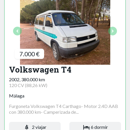
7.000 €
Volkswagen T4
2002, 380.000 km
120 CV (88,26 kW)
Málaga
Furgoneta Volkswagen T4 Carthago- Motor 2.4D AAB
con 380.000 km- Camperizada de...
2 viajar
6 dormir