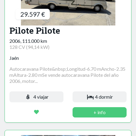
29.597 €
Pilote Pilote
2006, 111.000 km
128 CV (94,14 kW)
Jaén
Autocaravana Pilote&nbsp;Longitud-6.70 mAncho-2.35
mAltura-2.80 mSe vende autocaravana Pilote del año
2006, motor...
4 viajar
4 dormir
+ info