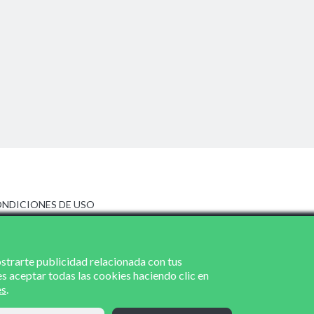
NDICIONES DE USO
ISO LEGAL
LÍTICA DE PRIVACIDAD
LÍTICA DE COOKIES
ostrarte publicidad relacionada con tus
es aceptar todas las cookies haciendo clic en
es
.