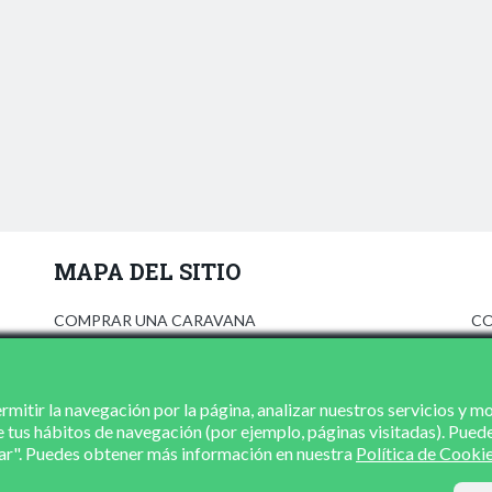
MAPA DEL SITIO
COMPRAR UNA CARAVANA
CO
ANÚNCIATE
AV
PRENSA
PO
CONCESIONARIOS
PO
mitir la navegación por la página, analizar nuestros servicios y m
e tus hábitos de navegación (por ejemplo, páginas visitadas). Pued
CONTACTO
zar". Puedes obtener más información en nuestra
Política de Cooki