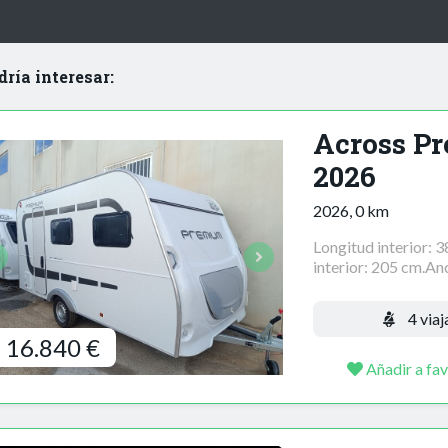
dría interesar:
Across P
2026
2026, 0 km
Longitud interior: 
interior: 205 cm.Anc
4 viaj
16.840 €
Añadir a fav