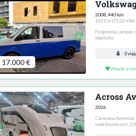
Volkswag
2008, 440 km
102 CV (75,02 kW)
Furgoneta camper co
depósito
3 viaj
17.000 €
Añadir a fav
Across A
2026
Caravana Aventour ,
matrimonio xxl ( 228