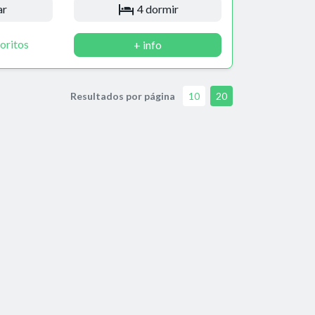
ar
4 dormir
oritos
+ info
Resultados por página
10
20