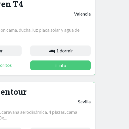
en T4
Valencia
n cama, ducha, luz placa solar y agua de
ar
1 dormir
oritos
+ info
ventour
Sevilla
 caravana aerodinámica, 4 plazas, cama
x...