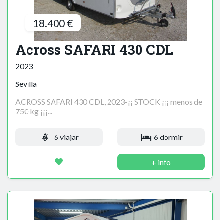
18.400 €
Across SAFARI 430 CDL
2023
Sevilla
ACROSS SAFARI 430 CDL, 2023-¡¡ STOCK ¡¡¡ menos de
750 kg ¡¡¡...
6 viajar
6 dormir
+ info