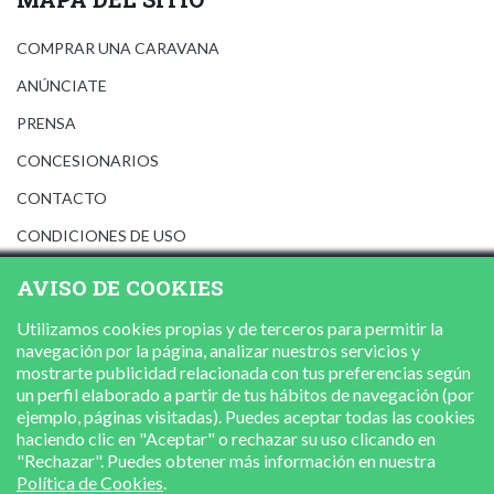
COMPRAR UNA CARAVANA
ANÚNCIATE
PRENSA
CONCESIONARIOS
CONTACTO
CONDICIONES DE USO
AVISO LEGAL
AVISO DE COOKIES
POLÍTICA DE PRIVACIDAD
Utilizamos cookies propias y de terceros para permitir la
POLÍTICA DE COOKIES
navegación por la página, analizar nuestros servicios y
mostrarte publicidad relacionada con tus preferencias según
un perfil elaborado a partir de tus hábitos de navegación (por
ejemplo, páginas visitadas). Puedes aceptar todas las cookies
haciendo clic en "Aceptar" o rechazar su uso clicando en
"Rechazar". Puedes obtener más información en nuestra
Política de Cookies
.