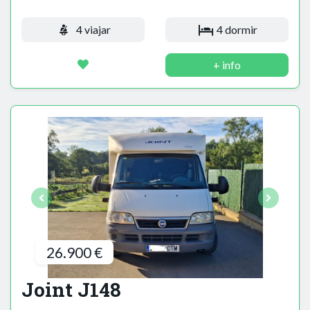
4 viajar
4 dormir
+ info
26.900 €
Joint J148