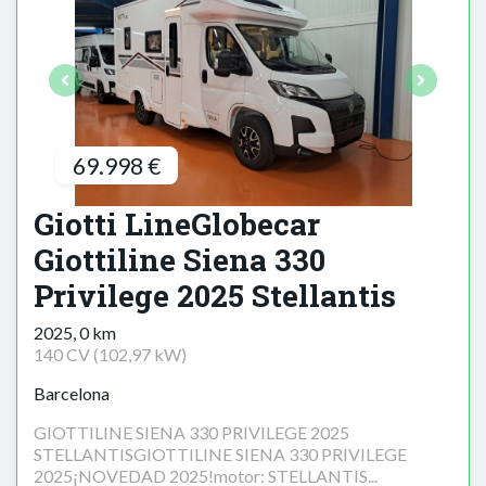
69.998 €
Giotti LineGlobecar
Giottiline Siena 330
Privilege 2025 Stellantis
2025, 0 km
140 CV (102,97 kW)
Barcelona
GIOTTILINE SIENA 330 PRIVILEGE 2025
STELLANTISGIOTTILINE SIENA 330 PRIVILEGE
2025¡NOVEDAD 2025!motor: STELLANTIS...