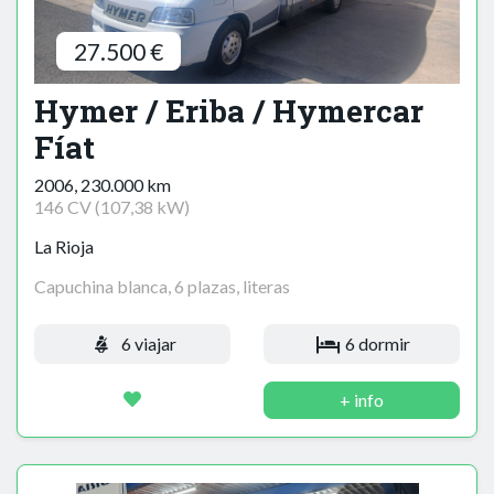
27.500 €
Hymer / Eriba / Hymercar
Fíat
2006, 230.000 km
146 CV (107,38 kW)
La Rioja
Capuchina blanca, 6 plazas, literas
6 viajar
6 dormir
+ info