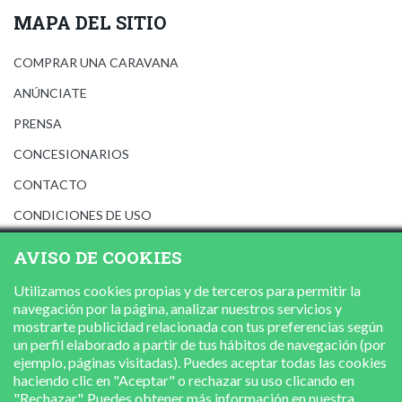
MAPA DEL SITIO
COMPRAR UNA CARAVANA
ANÚNCIATE
PRENSA
CONCESIONARIOS
CONTACTO
CONDICIONES DE USO
AVISO LEGAL
AVISO DE COOKIES
POLÍTICA DE PRIVACIDAD
Utilizamos cookies propias y de terceros para permitir la
POLÍTICA DE COOKIES
navegación por la página, analizar nuestros servicios y
mostrarte publicidad relacionada con tus preferencias según
un perfil elaborado a partir de tus hábitos de navegación (por
ejemplo, páginas visitadas). Puedes aceptar todas las cookies
haciendo clic en "Aceptar" o rechazar su uso clicando en
"Rechazar". Puedes obtener más información en nuestra