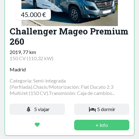
45.000 €
Challenger Mageo Premium
260
2019, 77 km
150 CV (110,32 kW)
Madrid
Categoría: Semi-integrada
(Perfilada).Chasis/Motorización: Fiat Ducato 2.3
MultiJet (150 CV).Transmisión: Caja de cambios...
5 viajar
5 dormir
+ info