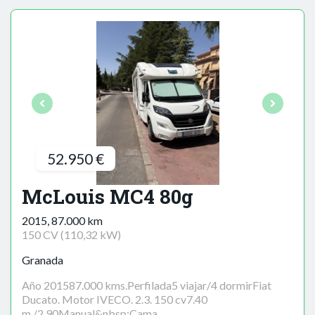
52.950 €
McLouis MC4 80g
2015, 87.000 km
150 CV (110,32 kW)
Granada
Año 201587.000 kms.Perfilada5 viajar/4 dormirFiat
Ducato. Motor IVECO. 2.3. 150 cv7.40
m./2.90Manual&nbsp;Cama...