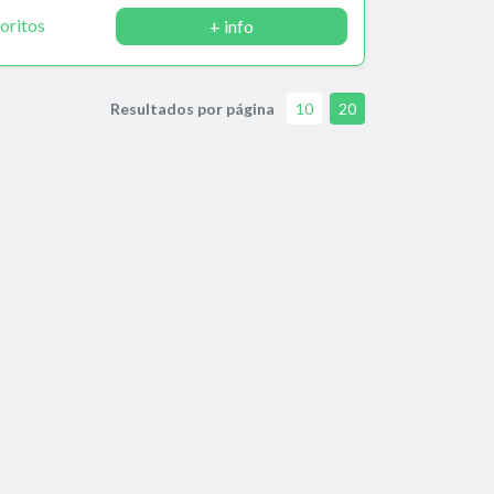
oritos
+ info
Resultados por página
10
20