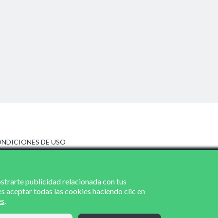
NDICIONES DE USO
ISO LEGAL
LÍTICA DE PRIVACIDAD
LÍTICA DE COOKIES
ostrarte publicidad relacionada con tus
es aceptar todas las cookies haciendo clic en
es
.