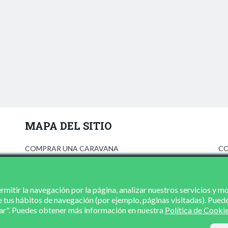
MAPA DEL SITIO
COMPRAR UNA CARAVANA
CO
ANÚNCIATE
AV
PRENSA
PO
CONCESIONARIOS
PO
mitir la navegación por la página, analizar nuestros servicios y m
e tus hábitos de navegación (por ejemplo, páginas visitadas). Pued
CONTACTO
zar". Puedes obtener más información en nuestra
Política de Cooki