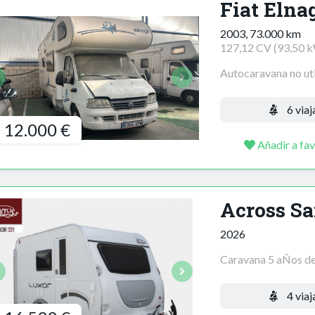
Fiat Elna
2003, 73.000 km
127,12 CV (93,50 
Autocaravana no util
6 viaj
12.000 €
Añadir a fav
Across Sa
2026
Caravana 5 aÑos de g
4 viaj