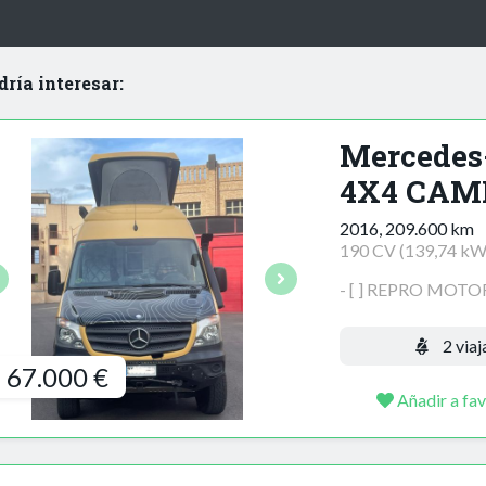
dría interesar:
Mercedes-
4X4 CAM
2016, 209.600 km
190 CV (139,74 kW
- [ ] REPRO MOTOR a
2 viaj
67.000 €
Añadir a fav