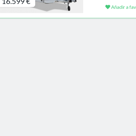
16.599 €
Añadir a fav