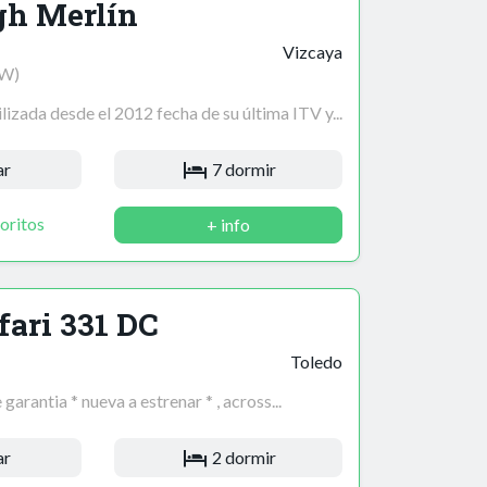
gh Merlín
Vizcaya
kW)
izada desde el 2012 fecha de su última ITV y...
ar
7 dormir
oritos
+ info
fari 331 DC
Toledo
arantia * nueva a estrenar * , across...
ar
2 dormir