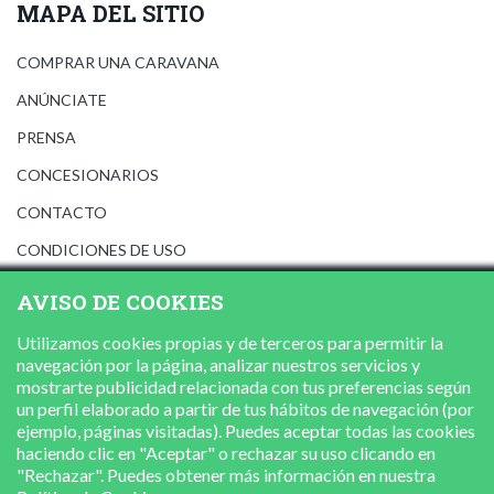
MAPA DEL SITIO
COMPRAR UNA CARAVANA
ANÚNCIATE
PRENSA
CONCESIONARIOS
CONTACTO
CONDICIONES DE USO
AVISO LEGAL
AVISO DE COOKIES
POLÍTICA DE PRIVACIDAD
Utilizamos cookies propias y de terceros para permitir la
POLÍTICA DE COOKIES
navegación por la página, analizar nuestros servicios y
mostrarte publicidad relacionada con tus preferencias según
un perfil elaborado a partir de tus hábitos de navegación (por
ejemplo, páginas visitadas). Puedes aceptar todas las cookies
haciendo clic en "Aceptar" o rechazar su uso clicando en
"Rechazar". Puedes obtener más información en nuestra