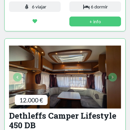
6 viajar
6 dormir
+ info
12.000 €
Dethleffs Camper Lifestyle
450 DB