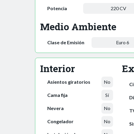
Potencia
220 CV
Medio Ambiente
Clase de Emisión
Euro 6
Interior
Ex
Asientos giratorios
No
Ci
Cama fija
Sí
Di
Nevera
No
T
Congelador
No
Si