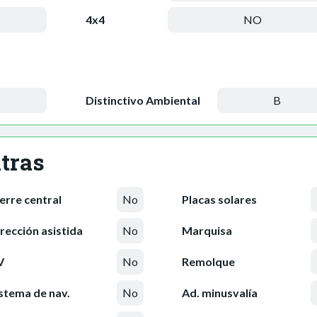
4x4
NO
Distinctivo Ambiental
B
tras
erre central
No
Placas solares
rección asistida
No
Marquisa
V
No
Remolque
stema de nav.
No
Ad. minusvalía