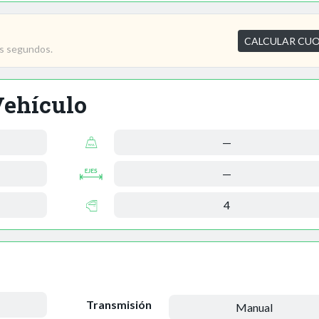
CALCULAR CU
os segundos.
Vehículo
—
—
4
Transmisión
Manual