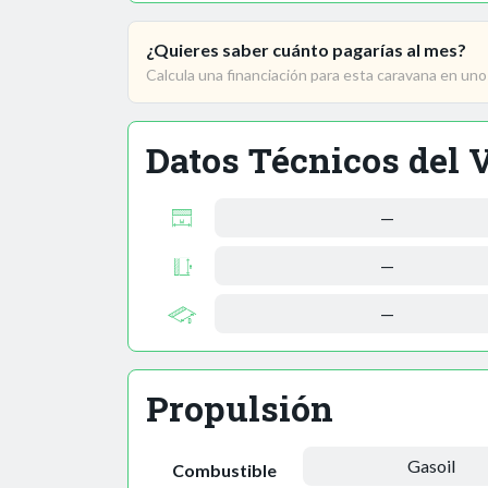
¿Quieres saber cuánto pagarías al mes?
Calcula una financiación para esta caravana en un
Datos Técnicos del 
—
—
—
Propulsión
Gasoil
Combustible