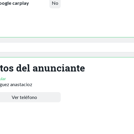
ogle carplay
No
tos del anunciante
ular
guez anastacioz
Ver teléfono