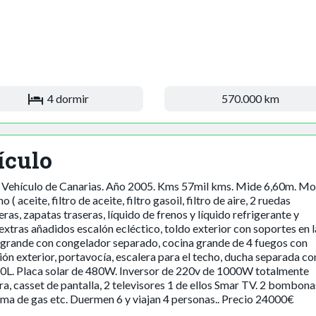
4 dormir
570.000 km
ículo
Vehículo de Canarias. Año 2005. Kms 57mil kms. Mide 6,60m. Mo
aceite, filtro de aceite, filtro gasoil, filtro de aire, 2 ruedas
seras, zapatas traseras, líquido de frenos y líquido refrigerante y
xtras añadidos escalón ecléctico, toldo exterior con soportes en l
 grande con congelador separado, cocina grande de 4 fuegos con
isión exterior, portavocía, escalera para el techo, ducha separada co
20L. Placa solar de 480W. Inversor de 220v de 1000W totalmente
a, casset de pantalla, 2 televisores 1 de ellos Smar TV. 2 bombona
arma de gas etc. Duermen 6 y viajan 4 personas.. Precio 24000€