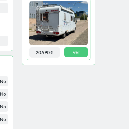
Ver
20.990 €
No
No
No
No