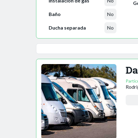
Instalación de gas
No
Go
Baño
No
Ducha separada
No
Da
Partic
Rodri