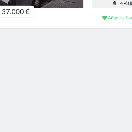
4 viaj
37.000 €
Añadir a fav