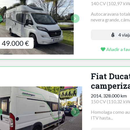
140 CV (102,97 kW
Autocaravana totalm
nevera grande, cáma
4 viaj
49.000 €
Añadir a fav
Fiat Duca
camperiz
2014, 328.000 km
150 CV (110,32 kW
Homolaga como auto
ITV hasta...