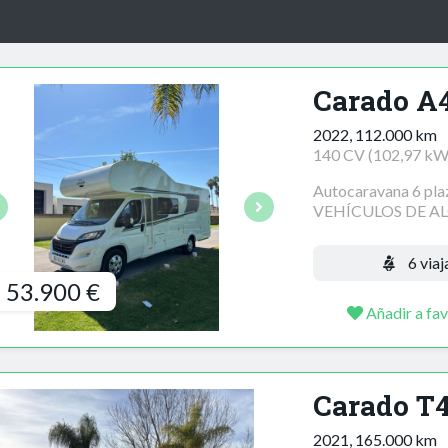
Carado A
2022, 112.000 km
140 CV (102,97 kW
Autocaravana 6 
VEHÍCULOS DE ALQU
6 viaj
53.900 €
Añadir a fav
Carado T
2021, 165.000 km