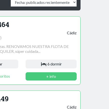
464
Cádiz
)
plazas. RENOVAMOS NUESTRA FLOTA DE
ILER, súper cuidada...
ar
6 dormir
oritos
+ info
449
Cádiz