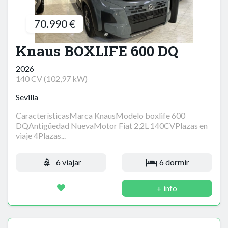
70.990 €
Knaus BOXLIFE 600 DQ
2026
140 CV (102,97 kW)
Sevilla
CaracterísticasMarca KnausModelo boxlife 600
DQAntigüedad NuevaMotor Fiat 2,2L 140CVPlazas en
viaje 4Plazas...
6 viajar
6 dormir
+ info