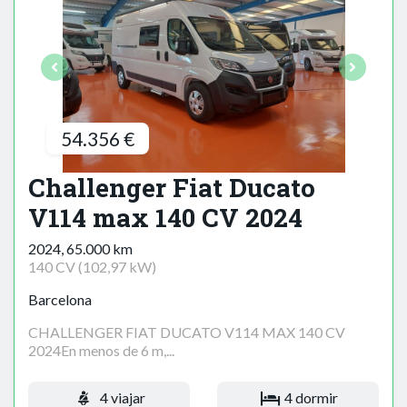
54.356 €
Challenger Fiat Ducato
V114 max 140 CV 2024
2024, 65.000 km
140 CV (102,97 kW)
Barcelona
CHALLENGER FIAT DUCATO V114 MAX 140 CV
2024En menos de 6 m,...
4 viajar
4 dormir