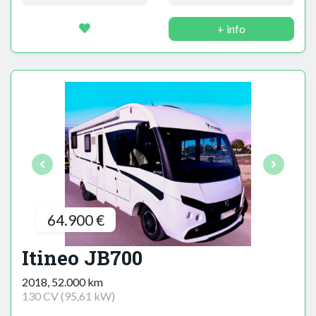
+ info
64.900 €
Itineo JB700
2018, 52.000 km
130 CV (95,61 kW)