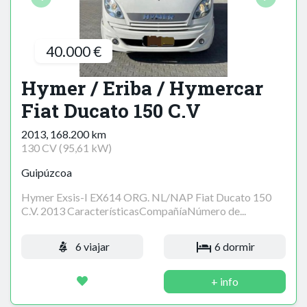
40.000 €
Hymer / Eriba / Hymercar
Fiat Ducato 150 C.V
2013, 168.200 km
130 CV (95,61 kW)
Guipúzcoa
Hymer Exsis-I EX614 ORG. NL/NAP Fiat Ducato 150
C.V. 2013 CaracterísticasCompañíaNúmero de...
6 viajar
6 dormir
+ info