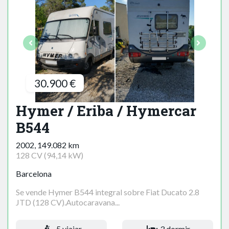
30.900 €
Hymer / Eriba / Hymercar
B544
2002, 149.082 km
128 CV (94,14 kW)
Barcelona
Se vende Hymer B544 integral sobre Fiat Ducato 2.8
JTD (128 CV).Autocaravana...
5 viajar
3 dormir