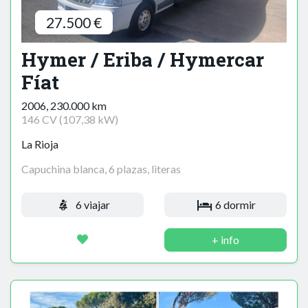
27.500 €
Hymer / Eriba / Hymercar
Fíat
2006, 230.000 km
146 CV (107,38 kW)
La Rioja
Capuchina blanca, 6 plazas, literas
6 viajar
6 dormir
+ info