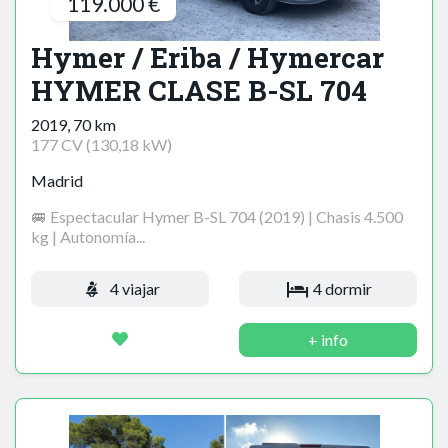
119.000 €
Hymer / Eriba / Hymercar
HYMER CLASE B-SL 704
2019, 70 km
177 CV (130,18 kW)
Madrid
🚐 Espectacular Hymer B-SL 704 (2019) | Chasis 4.500
kg | Autonomía...
4 viajar
4 dormir
+ info