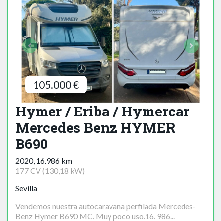
105.000 €
Hymer / Eriba / Hymercar
Mercedes Benz HYMER
B690
2020, 16.986 km
177 CV (130,18 kW)
Sevilla
Vendemos nuestra autocaravana perfilada Mercedes-
Benz Hymer B690 MC. Muy poco uso.16. 986...