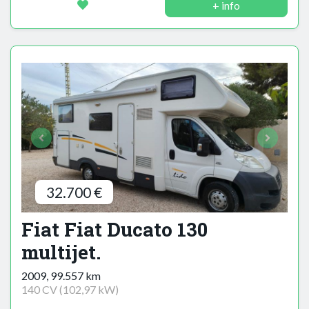
+ info
32.700 €
Fiat Fiat Ducato 130
multijet.
2009, 99.557 km
140 CV (102,97 kW)